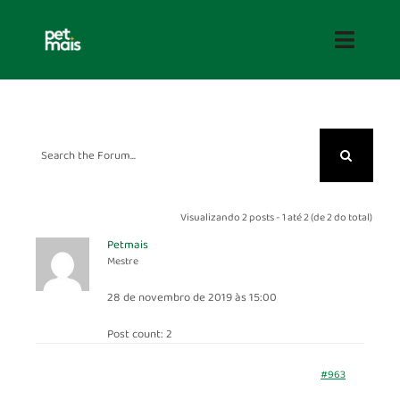
Skip
to
Toggle
content
Naviga
HOME
SOBRE
SUSTENTABILIDADE
Visualizando 2 posts - 1 até 2 (de 2 do total)
Petmais
PRODUTOS
Mestre
28 de novembro de 2019 às 15:00
COMPRE
Post count: 2
Mídia
#963