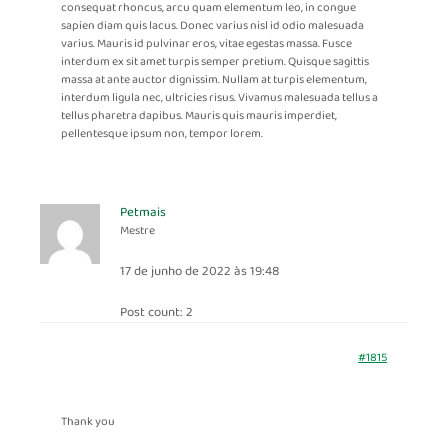
consequat rhoncus, arcu quam elementum leo, in congue
sapien diam quis lacus. Donec varius nisl id odio malesuada
varius. Mauris id pulvinar eros, vitae egestas massa. Fusce
interdum ex sit amet turpis semper pretium. Quisque sagittis
massa at ante auctor dignissim. Nullam at turpis elementum,
interdum ligula nec, ultricies risus. Vivamus malesuada tellus a
tellus pharetra dapibus. Mauris quis mauris imperdiet,
pellentesque ipsum non, tempor lorem.
Petmais
Mestre
17 de junho de 2022 às 19:48
Post count: 2
#1815
Thank you