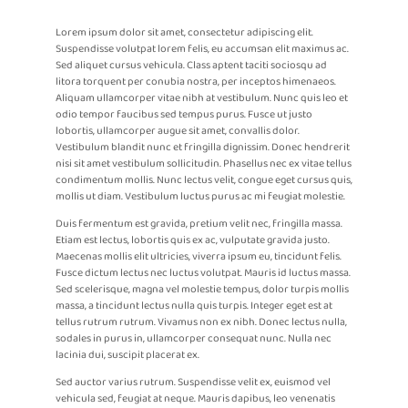
CONTATO
Lorem ipsum dolor sit amet, consectetur adipiscing elit.
Suspendisse volutpat lorem felis, eu accumsan elit maximus ac.
Sed aliquet cursus vehicula. Class aptent taciti sociosqu ad
litora torquent per conubia nostra, per inceptos himenaeos.
Aliquam ullamcorper vitae nibh at vestibulum. Nunc quis leo et
odio tempor faucibus sed tempus purus. Fusce ut justo
lobortis, ullamcorper augue sit amet, convallis dolor.
Vestibulum blandit nunc et fringilla dignissim. Donec hendrerit
nisi sit amet vestibulum sollicitudin. Phasellus nec ex vitae tellus
condimentum mollis. Nunc lectus velit, congue eget cursus quis,
mollis ut diam. Vestibulum luctus purus ac mi feugiat molestie.
Duis fermentum est gravida, pretium velit nec, fringilla massa.
Etiam est lectus, lobortis quis ex ac, vulputate gravida justo.
Maecenas mollis elit ultricies, viverra ipsum eu, tincidunt felis.
Fusce dictum lectus nec luctus volutpat. Mauris id luctus massa.
Sed scelerisque, magna vel molestie tempus, dolor turpis mollis
massa, a tincidunt lectus nulla quis turpis. Integer eget est at
tellus rutrum rutrum. Vivamus non ex nibh. Donec lectus nulla,
sodales in purus in, ullamcorper consequat nunc. Nulla nec
lacinia dui, suscipit placerat ex.
Sed auctor varius rutrum. Suspendisse velit ex, euismod vel
vehicula sed, feugiat at neque. Mauris dapibus, leo venenatis